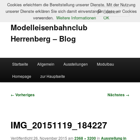
Cookies erleichtern die Bereitstellung unserer Dienste. Mit der Nutzung
Such
unserer Dienste erklären Sie sich damit einverstanden, dass wir Cookies
verwenden.
Weitere Informationen
OK
Modelleisenbahnclub
Herrenberg – Blog
Hauptmenü
Startseite
Allgemein
Ausstellungen
Modulbau
Zum
Homepage
zur Hauptseite
primären
Inhalt
Bilder-
← Vorheriges
Nächstes →
Navigation
springen
IMG_20151119_184227
Veröffentlicht
26. November 2015
am
2368 × 3200
in
Ausstellung in