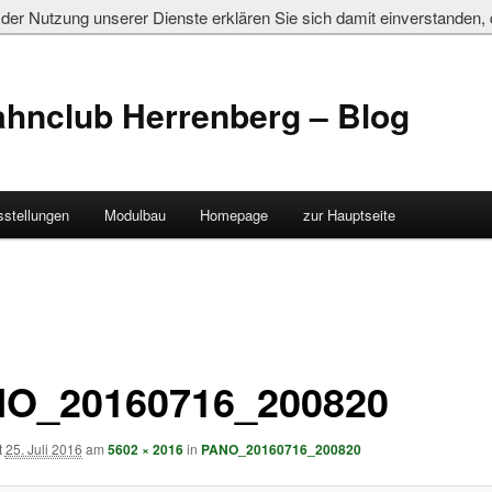
it der Nutzung unserer Dienste erklären Sie sich damit einverstanden
ahnclub Herrenberg – Blog
sstellungen
Modulbau
Homepage
zur Hauptseite
O_20160716_200820
t
25. Juli 2016
am
5602 × 2016
in
PANO_20160716_200820