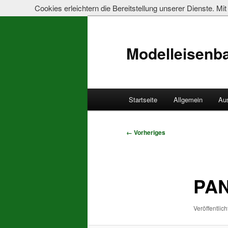
Cookies erleichtern die Bereitstellung unserer Dienste. M
Modelleisenb
Hauptmenü
Startseite
Allgemein
Au
Zum
primären
Bilder-
← Vorheriges
Navigation
Inhalt
springen
PAN
Veröffentlich