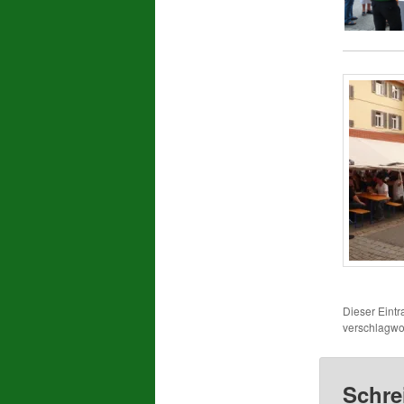
Dieser Eint
verschlagwor
Schre