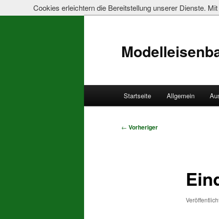
Cookies erleichtern die Bereitstellung unserer Dienste. M
Modelleisenb
Hauptmenü
Startseite
Allgemein
Au
Zum
primären
Beitragsnavigation
←
Vorheriger
Inhalt
springen
Ein
Veröffentlic