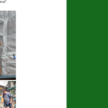
and“ .