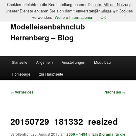
Cookies erleichtern die Bereitstellung unserer Dienste. Mit der Nutzung
Such
unserer Dienste erklären Sie sich damit einverstanden, dass wir Cookies
verwenden.
Weitere Informationen
OK
Modelleisenbahnclub
Herrenberg – Blog
Hauptmenü
Startseite
Allgemein
Ausstellungen
Modulbau
Zum
Homepage
zur Hauptseite
primären
Inhalt
Bilder-
← Vorheriges
Nächstes →
Navigation
springen
20150729_181332_resized
Veröffentlicht
25. August 2015
am
2656 × 1494
in
Ein Diorama für die