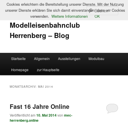
Cookies erleichtern die Bereitstellung unserer Dienste. Mit der Nutzung
Such
unserer Dienste erklären Sie sich damit einverstanden, dass wir Cookies
verwenden.
Weitere Informationen
OK
Modelleisenbahnclub
Herrenberg – Blog
Hauptmenü
Startseite
Allgemein
Ausstellungen
Modulbau
Zum
Zum
Homepage
zur Hauptseite
primären
sekundären
Inhalt
Inhalt
MONATSARCHIV:
MAI 2014
springen
springen
Fast 16 Jahre Online
Veröffentlicht am
10. Mai 2014
von
mec-
herrenberg.online